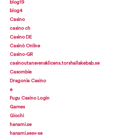
blog19
blog4
Casino
casino ch
Casino DE
Casinò Online
Casino-GR
casinoutansvensklicens.torshallakebab.se
Casombie
Dragonia Casino
e
Fugu Casino Login
Games
Giochi
hanami.se
hanami.sesv-se