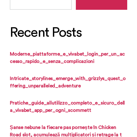
Recent Posts
Moderne_piattaforme_e_vivabet_login_per_un_ac
cesso_rapido_e_senza_complicazioni
Intricate_storylines_emerge_with_grizzlys_quest_o
ffering_unparalleled_adventure
Pratiche_guide_allutilizzo_completo_e_sicuro_dell
a_vivabet_app_per_ogni_scommett
Șanse nebune la fiecare pas pornește în Chicken
Road slot, acumulează multiplicatori și retrage la t