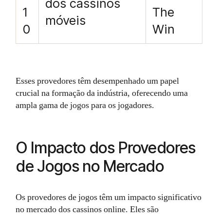
dos cassinos
1
The
móveis
0
Win
Esses provedores têm desempenhado um papel
crucial na formação da indústria, oferecendo uma
ampla gama de jogos para os jogadores.
O Impacto dos Provedores
de Jogos no Mercado
Os provedores de jogos têm um impacto significativo
no mercado dos cassinos online. Eles são