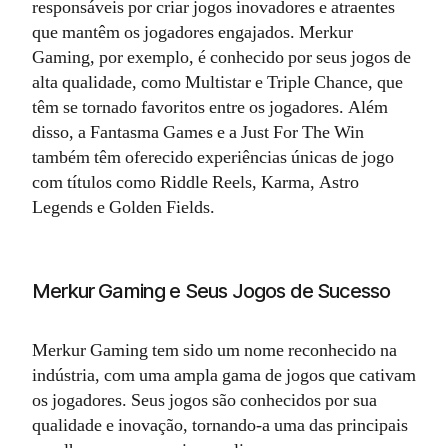
responsáveis por criar jogos inovadores e atraentes
que mantêm os jogadores engajados. Merkur
Gaming, por exemplo, é conhecido por seus jogos de
alta qualidade, como Multistar e Triple Chance, que
têm se tornado favoritos entre os jogadores. Além
disso, a Fantasma Games e a Just For The Win
também têm oferecido experiências únicas de jogo
com títulos como Riddle Reels, Karma, Astro
Legends e Golden Fields.
Merkur Gaming e Seus Jogos de Sucesso
Merkur Gaming tem sido um nome reconhecido na
indústria, com uma ampla gama de jogos que cativam
os jogadores. Seus jogos são conhecidos por sua
qualidade e inovação, tornando-a uma das principais