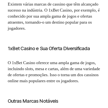
Existem várias marcas de cassino que têm alcançado
sucesso na indústria. O 1xBet Casino, por exemplo, é
conhecido por sua ampla gama de jogos e ofertas
atraentes, tornando-o um destino popular para os
jogadores.
1xBet Casino e Sua Oferta Diversificada
O 1xBet Casino oferece uma ampla gama de jogos,
incluindo slots, mesa e cartas, além de uma variedade
de ofertas e promoções. Isso o torna um dos cassinos
online mais populares entre os jogadores.
Outras Marcas Notáveis