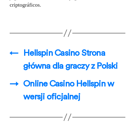
criptográficos.
←
Hellspin Casino Strona
główna dla graczy z Polski
→
Online Casino Hellspin w
wersji oficjalnej