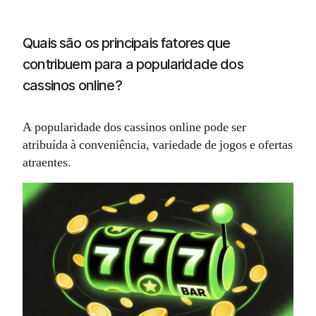
Quais são os principais fatores que
contribuem para a popularidade dos
cassinos online?
A popularidade dos cassinos online pode ser
atribuída à conveniência, variedade de jogos e ofertas
atraentes.