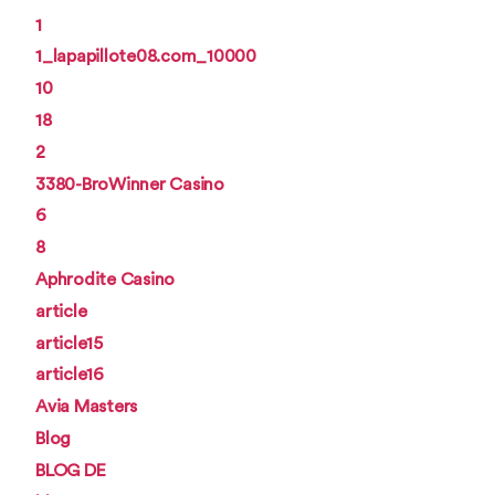
1
1_lapapillote08.com_10000
10
18
2
3380-BroWinner Casino
6
8
Aphrodite Casino
article
article15
article16
Avia Masters
Blog
BLOG DE