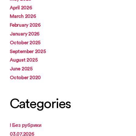
April 2026
March 2026
February 2026
January 2026
October 2025
September 2025
August 2025
June 2025
October 2020
Categories
! Без рубрики
03.07.2026