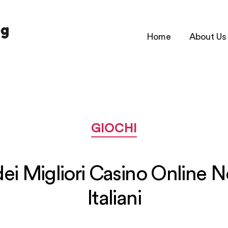
Home
About Us
Categories
GIOCHI
dei Migliori Casino Online
Italiani