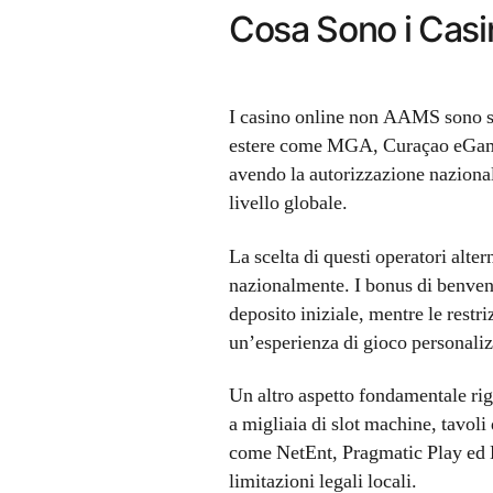
Cosa Sono i Casi
I casino online non AAMS sono si
estere come MGA, Curaçao eGamin
avendo la autorizzazione nazionale
livello globale.
La scelta di questi operatori alte
nazionalmente. I bonus di benven
deposito iniziale, mentre le restri
un’esperienza di gioco personaliz
Un altro aspetto fondamentale rigu
a migliaia di slot machine, tavol
come NetEnt, Pragmatic Play ed Ev
limitazioni legali locali.