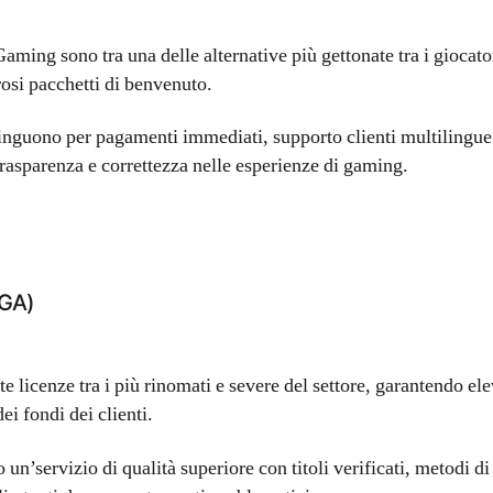
aming sono tra una delle alternative più gettonate tra i giocator
rosi pacchetti di benvenuto.
tinguono per pagamenti immediati, supporto clienti multilingue
rasparenza e correttezza nelle esperienze di gaming.
MGA)
licenze tra i più rinomati e severe del settore, garantendo ele
ei fondi dei clienti.
n’servizio di qualità superiore con titoli verificati, metodi di