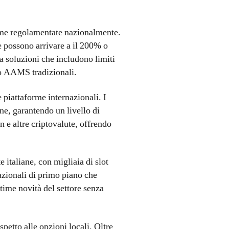
orme regolamentate nazionalmente.
e possono arrivare a il 200% o
a soluzioni che includono limiti
inò AAMS tradizionali.
 piattaforme internazionali. I
ne, garantendo un livello di
 e altre criptovalute, offrendo
italiane, con migliaia di slot
nazionali di primo piano che
ltime novità del settore senza
petto alle opzioni locali. Oltre