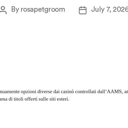
Post
Post
By
rosapetgroom
July 7, 202
author
date
tinuamente opzioni diverse dai casinò controllati dall’AAMS, at
di titoli offerti sulle siti esteri.