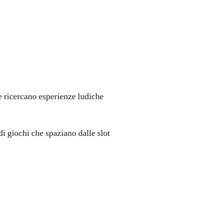
he ricercano esperienze ludiche
di giochi che spaziano dalle slot