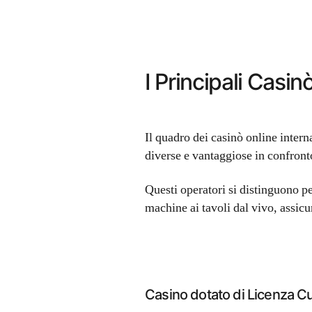
I Principali Cas
Il quadro dei casinò online intern
diverse e vantaggiose in confront
Questi operatori si distinguono pe
machine ai tavoli dal vivo, assicur
Casino dotato di Licenza C