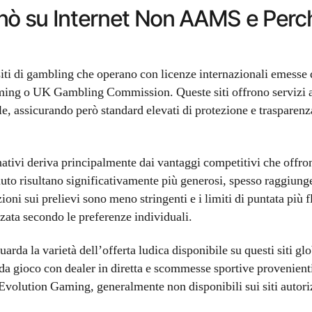
nò su Internet Non AAMS e Perch
ti di gambling che operano con licenze internazionali emesse 
g o UK Gambling Commission. Queste siti offrono servizi ai g
, assicurando però standard elevati di protezione e trasparenza
rnativi deriva principalmente dai vantaggi competitivi che offron
uto risultano significativamente più generosi, spesso raggiun
zioni sui prelievi sono meno stringenti e i limiti di puntata più 
zata secondo le preferenze individuali.
arda la varietà dell’offerta ludica disponibile su questi siti gl
i da gioco con dealer in diretta e scommesse sportive provenient
olution Gaming, generalmente non disponibili sui siti autorizz