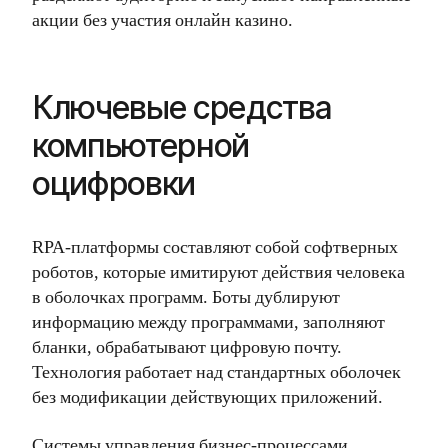
акции без участия онлайн казино.
Ключевые средства
компьютерной
оцифровки
RPA-платформы составляют собой софтверных
роботов, которые имитируют действия человека
в оболочках программ. Боты дублируют
информацию между программами, заполняют
бланки, обрабатывают цифровую почту.
Технология работает над стандартных оболочек
без модификации действующих приложений.
Системы управления бизнес-процессами