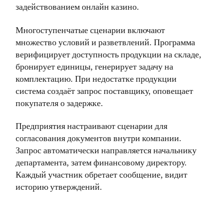
задействованием онлайн казино.
Многоступенчатые сценарии включают
множество условий и разветвлений. Программа
верифицирует доступность продукции на складе,
бронирует единицы, генерирует задачу на
комплектацию. При недостатке продукции
система создаёт запрос поставщику, оповещает
покупателя о задержке.
Предприятия настраивают сценарии для
согласования документов внутри компании.
Запрос автоматически направляется начальнику
департамента, затем финансовому директору.
Каждый участник обретает сообщение, видит
историю утверждений.