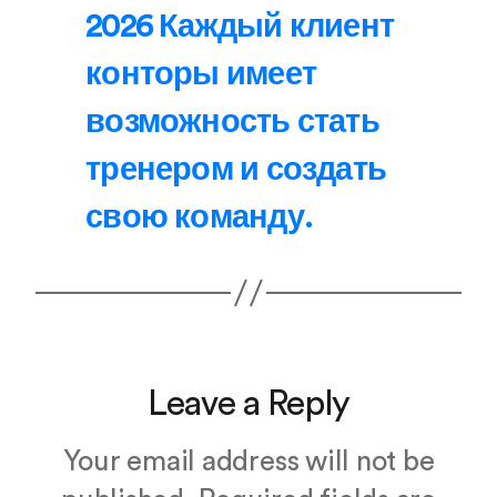
2026 Каждый клиент
конторы имеет
возможность стать
тренером и создать
свою команду.
Leave a Reply
Your email address will not be