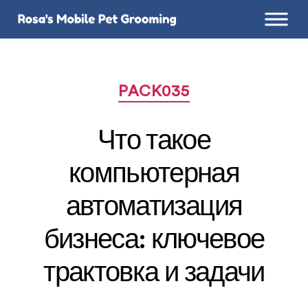
Categories
PACK035
Что такое
компьютерная
автоматизация
бизнеса: ключевое
трактовка и задачи