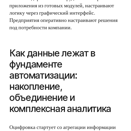
приложения из готовых модулей, настраивают
логику через графический интерфейс.
Предприятия оперативно настраивают решения
под потребности компании.
Как данные лежат в
фундаменте
автоматизации:
накопление,
объединение и
комплексная аналитика
Оцифровка стартует со агрегации информации