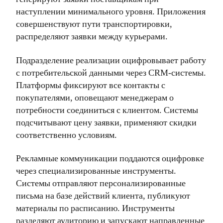
наступлении минимального уровня. Приложения
совершенствуют пути транспортировки,
распределяют заявки между курьерами.
Подразделение реализации оцифровывает работу
с потребительской данными через CRM-системы.
Платформы фиксируют все контакты с
покупателями, оповещают менеджерам о
потребности соединиться с клиентом. Системы
подсчитывают цену заявки, применяют скидки
соответственно условиям.
Рекламные коммуникации поддаются оцифровке
через специализированные инструменты.
Системы отправляют персонализированные
письма на базе действий клиента, публикуют
материалы по расписанию. Инструменты
разделяют аудиторию и запускают направленные