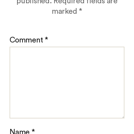
published.
Required fields are
marked
*
Comment
*
Name
*