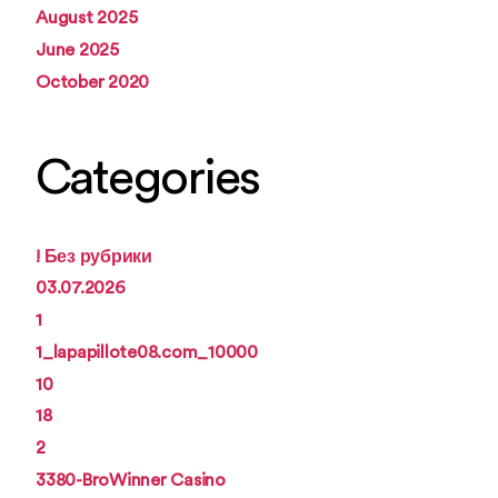
August 2025
June 2025
October 2020
Categories
! Без рубрики
03.07.2026
1
1_lapapillote08.com_10000
10
18
2
3380-BroWinner Casino