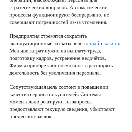
операций, высвобождает персонал для
стратегических вопросов. Автоматические
процессы функционируют беспрерывно, не
совершают погрешностей из-за утомления.
Предприятия стремятся сократить
эксплуатационные затраты через
онлайн казино
.
Меньше затрат нужно на выплату труда,
подготовку кадров, устранение недочётов.
Фирмы приобретают возможность расширять
деятельность без увеличения персонала.
Сопутствующая цель состоит в повышении
качества сервиса покупателей. Системы
моментально реагируют на запросы,
предоставляют текущую сведения, убыстряют
процессинг заявок.