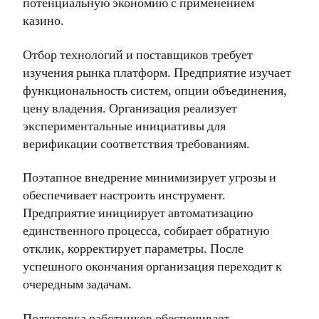
потенциальную экономию с применением
казино.
Отбор технологий и поставщиков требует
изучения рынка платформ. Предприятие изучает
функциональность систем, опции объединения,
цену владения. Организация реализует
экспериментальные инициативы для
верификации соответствия требованиям.
Поэтапное внедрение минимизирует угрозы и
обеспечивает настроить инструмент.
Предприятие инициирует автоматизацию
единственного процесса, собирает обратную
отклик, корректирует параметры. После
успешного окончания организация переходит к
очередным задачам.
Подготовка работников обеспечивает