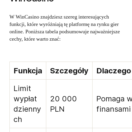
W WinCasino znajdziesz szereg interesujących
funkcji, które wyróżniają tę platformę na rynku gier
online. Poniższa tabela podsumowuje najważniejsze
cechy, które warto znać:
Funkcja
Szczegóły
Dlaczego
Limit
wypłat
20 000
Pomaga w
dzienny
PLN
finansami
ch