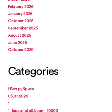
February 2026
January 2026
October 2025
September 2025
August 2025
June 2025
October 2020
Categories
! Без рубрики
03.07.2026
1
1_lapapillote08.com_10000