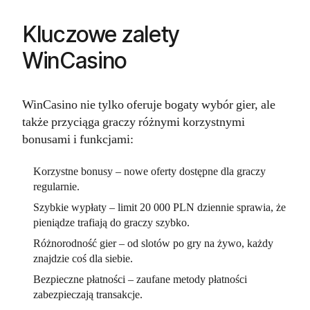
Kluczowe zalety
WinCasino
WinCasino nie tylko oferuje bogaty wybór gier, ale
także przyciąga graczy różnymi korzystnymi
bonusami i funkcjami:
Korzystne bonusy – nowe oferty dostępne dla graczy
regularnie.
Szybkie wypłaty – limit 20 000 PLN dziennie sprawia, że
pieniądze trafiają do graczy szybko.
Różnorodność gier – od slotów po gry na żywo, każdy
znajdzie coś dla siebie.
Bezpieczne płatności – zaufane metody płatności
zabezpieczają transakcje.