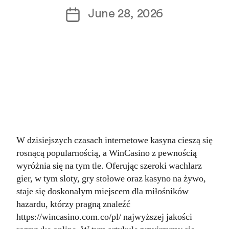
author
Post
June 28, 2026
date
W dzisiejszych czasach internetowe kasyna cieszą się
rosnącą popularnością, a WinCasino z pewnością
wyróżnia się na tym tle. Oferując szeroki wachlarz
gier, w tym sloty, gry stołowe oraz kasyno na żywo,
staje się doskonałym miejscem dla miłośników
hazardu, którzy pragną znaleźć
https://wincasino.com.co/pl/ najwyższej jakości