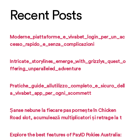
Recent Posts
Moderne_piattaforme_e_vivabet_login_per_un_ac
cesso_rapido_e_senza_complicazioni
Intricate_storylines_emerge_with_grizzlys_quest_o
ffering_unparalleled_adventure
Pratiche_guide_allutilizzo_completo_e_sicuro_dell
a_vivabet_app_per_ogni_scommett
Șanse nebune la fiecare pas pornește în Chicken
Road slot, acumulează multiplicatori și retrage la t
Explore the best features of PayID Pokies Australia: