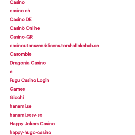
Casino
casino ch
Casino DE
Casinò Online
Casino-GR
casinoutansvensklicens.torshallakebab.se
Casombie
Dragonia Casino
e
Fugu Casino Login
Games
Giochi
hanami.se
hanami.sesv-se
Happy Jokers Casino
happy-hugo-casino