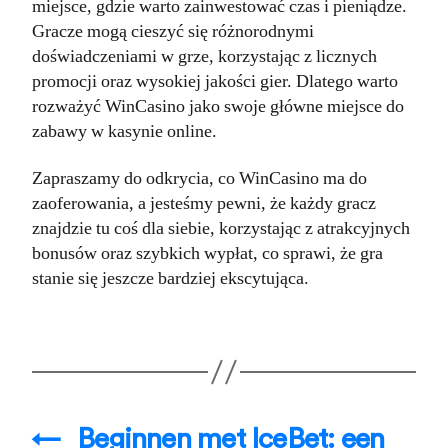
miejsce, gdzie warto zainwestować czas i pieniądze.
Gracze mogą cieszyć się różnorodnymi
doświadczeniami w grze, korzystając z licznych
promocji oraz wysokiej jakości gier. Dlatego warto
rozważyć WinCasino jako swoje główne miejsce do
zabawy w kasynie online.
Zapraszamy do odkrycia, co WinCasino ma do
zaoferowania, a jesteśmy pewni, że każdy gracz
znajdzie tu coś dla siebie, korzystając z atrakcyjnych
bonusów oraz szybkich wypłat, co sprawi, że gra
stanie się jeszcze bardziej ekscytująca.
←
Beginnen met IceBet: een