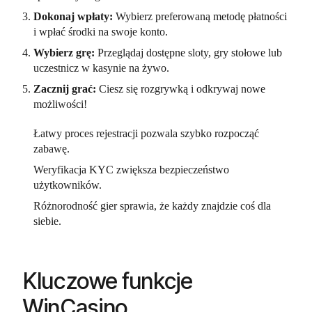
Dokonaj wpłaty:
Wybierz preferowaną metodę płatności
i wpłać środki na swoje konto.
Wybierz grę:
Przeglądaj dostępne sloty, gry stołowe lub
uczestnicz w kasynie na żywo.
Zacznij grać:
Ciesz się rozgrywką i odkrywaj nowe
możliwości!
Łatwy proces rejestracji pozwala szybko rozpocząć
zabawę.
Weryfikacja KYC zwiększa bezpieczeństwo
użytkowników.
Różnorodność gier sprawia, że każdy znajdzie coś dla
siebie.
Kluczowe funkcje
WinCasino