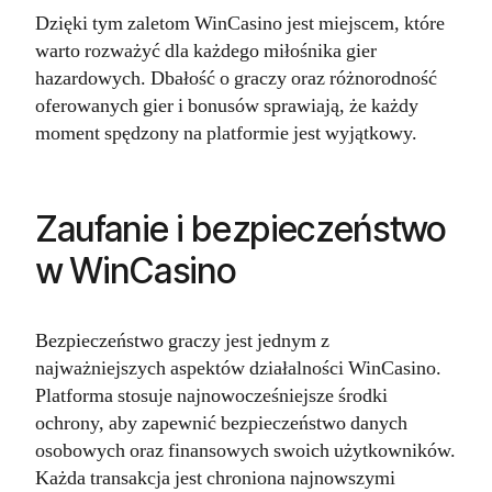
Dzięki tym zaletom WinCasino jest miejscem, które
warto rozważyć dla każdego miłośnika gier
hazardowych. Dbałość o graczy oraz różnorodność
oferowanych gier i bonusów sprawiają, że każdy
moment spędzony na platformie jest wyjątkowy.
Zaufanie i bezpieczeństwo
w WinCasino
Bezpieczeństwo graczy jest jednym z
najważniejszych aspektów działalności WinCasino.
Platforma stosuje najnowocześniejsze środki
ochrony, aby zapewnić bezpieczeństwo danych
osobowych oraz finansowych swoich użytkowników.
Każda transakcja jest chroniona najnowszymi