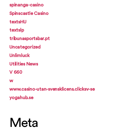
spinanga-casino
Spinscastle Casino
textsHU
textslp
tribunasportsbar.pt
Uncategorized
Unlimluck
Utilities News
V 660
w
www.casino-utan-svensklicens.clicksv-se
yogahub.se
Meta