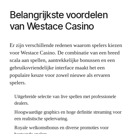
Belangrijkste voordelen
van Westace Casino
Er zijn verschillende redenen waarom spelers kiezen
voor Westace Casino. De combinatie van een breed
scala aan spellen, aantrekkelijke bonussen en een
gebruiksvriendelijke interface maakt het een
populaire keuze voor zowel nieuwe als ervaren
spelers.
Uitgebreide selectie van live spellen met professionele
dealers.
Hoogwaardige graphics en hoge definitie streaming voor
een realistische spelervaring.
Royale welkomstbonus en diverse promoties voor