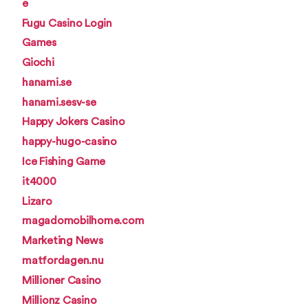
e
Fugu Casino Login
Games
Giochi
hanami.se
hanami.sesv-se
Happy Jokers Casino
happy-hugo-casino
Ice Fishing Game
it4000
Lizaro
magadomobilhome.com
Marketing News
matfordagen.nu
Millioner Casino
Millionz Casino