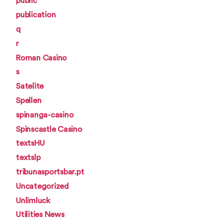
public
publication
q
r
Roman Casino
s
Satelite
Spellen
spinanga-casino
Spinscastle Casino
textsHU
textslp
tribunasportsbar.pt
Uncategorized
Unlimluck
Utilities News