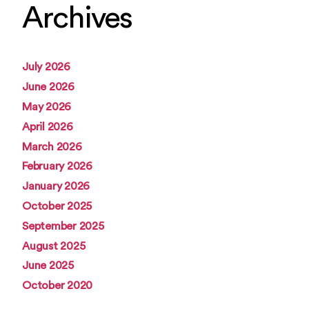
Archives
July 2026
June 2026
May 2026
April 2026
March 2026
February 2026
January 2026
October 2025
September 2025
August 2025
June 2025
October 2020