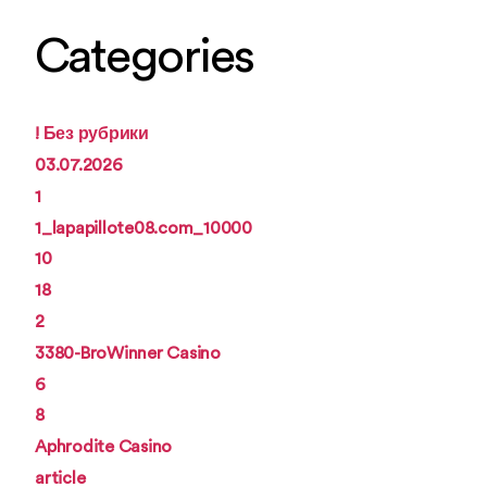
Categories
! Без рубрики
03.07.2026
1
1_lapapillote08.com_10000
10
18
2
3380-BroWinner Casino
6
8
Aphrodite Casino
article