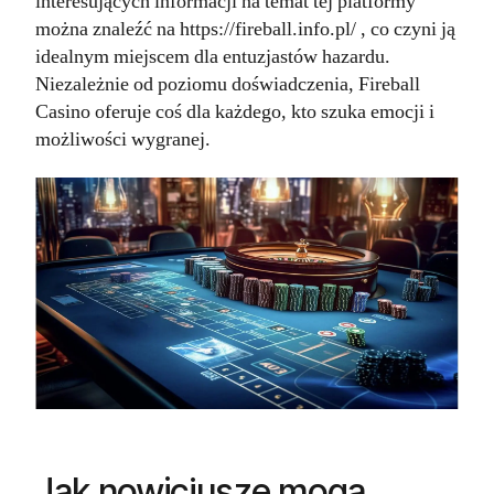
interesujących informacji na temat tej platformy
można znaleźć na https://fireball.info.pl/ , co czyni ją
idealnym miejscem dla entuzjastów hazardu.
Niezależnie od poziomu doświadczenia, Fireball
Casino oferuje coś dla każdego, kto szuka emocji i
możliwości wygranej.
Jak nowicjusze mogą