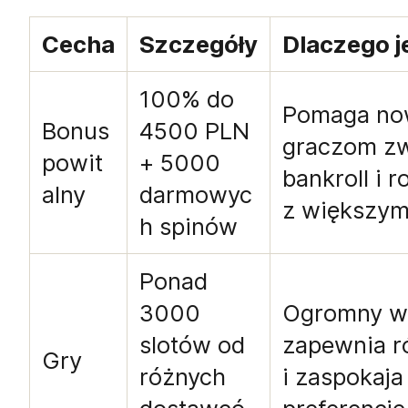
Cecha
Szczegóły
Dlaczego j
100% do
Pomaga n
Bonus
4500 PLN
graczom z
powit
+ 5000
bankroll i 
alny
darmowyc
z większym
h spinów
Ponad
3000
Ogromny wy
slotów od
zapewnia r
Gry
różnych
i zaspokaja