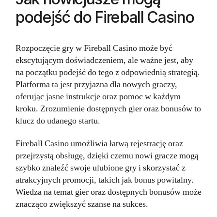
podejść do Fireball Casino
Rozpoczęcie gry w Fireball Casino może być
ekscytującym doświadczeniem, ale ważne jest, aby
na początku podejść do tego z odpowiednią strategią.
Platforma ta jest przyjazna dla nowych graczy,
oferując jasne instrukcje oraz pomoc w każdym
kroku. Zrozumienie dostępnych gier oraz bonusów to
klucz do udanego startu.
Fireball Casino umożliwia łatwą rejestrację oraz
przejrzystą obsługę, dzięki czemu nowi gracze mogą
szybko znaleźć swoje ulubione gry i skorzystać z
atrakcyjnych promocji, takich jak bonus powitalny.
Wiedza na temat gier oraz dostępnych bonusów może
znacząco zwiększyć szanse na sukces.