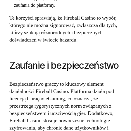
zaufania do platformy.
Te korzyści sprawiają, że Fireball Casino to wybór,
którego nie można zignorować, zwłaszcza dla tych,
którzy szukają różnorodnych i bezpiecznych
doświadczeń w świecie hazardu.
Zaufanie i bezpieczeństwo
Bezpieczeństwo graczy to kluczowy element
działalności Fireball Casino. Platforma działa pod
licencją Curaçao eGaming, co oznacza, że
przestrzega rygorystycznych norm związanych z
bezpieczeństwem i uczciwością gier. Dodatkowo,
Fireball Casino stosuje nowoczesne technologie
szyfrowania, aby chronić dane użytkowników i