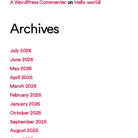
A WordPress Commenter
on
Hello world!
Archives
July 2026
June 2026
May 2026
April 2026
March 2026
February 2026
January 2026
October 2025
September 2025
August 2025