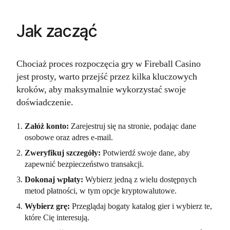
Jak zacząć
Chociaż proces rozpoczęcia gry w Fireball Casino
jest prosty, warto przejść przez kilka kluczowych
kroków, aby maksymalnie wykorzystać swoje
doświadczenie.
Załóż konto:
Zarejestruj się na stronie, podając dane
osobowe oraz adres e-mail.
Zweryfikuj szczegóły:
Potwierdź swoje dane, aby
zapewnić bezpieczeństwo transakcji.
Dokonaj wpłaty:
Wybierz jedną z wielu dostępnych
metod płatności, w tym opcje kryptowalutowe.
Wybierz grę:
Przeglądaj bogaty katalog gier i wybierz te,
które Cię interesują.