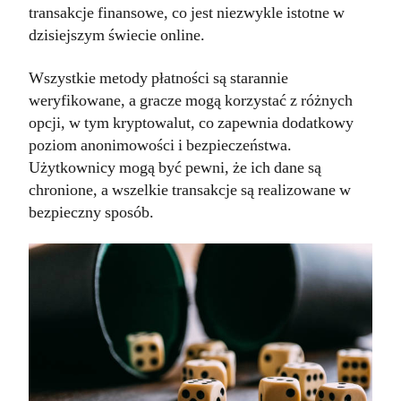
transakcje finansowe, co jest niezwykle istotne w
dzisiejszym świecie online.
Wszystkie metody płatności są starannie
weryfikowane, a gracze mogą korzystać z różnych
opcji, w tym kryptowalut, co zapewnia dodatkowy
poziom anonimowości i bezpieczeństwa.
Użytkownicy mogą być pewni, że ich dane są
chronione, a wszelkie transakcje są realizowane w
bezpieczny sposób.