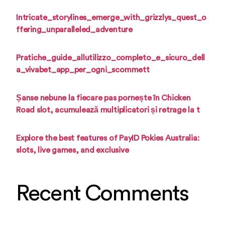
Intricate_storylines_emerge_with_grizzlys_quest_o
ffering_unparalleled_adventure
Pratiche_guide_allutilizzo_completo_e_sicuro_dell
a_vivabet_app_per_ogni_scommett
Șanse nebune la fiecare pas pornește în Chicken
Road slot, acumulează multiplicatori și retrage la t
Explore the best features of PayID Pokies Australia:
slots, live games, and exclusive
Recent Comments