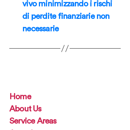
vivo minimizzando i rischi
di perdite finanziarie non
necessarie
Home
About Us
Service Areas