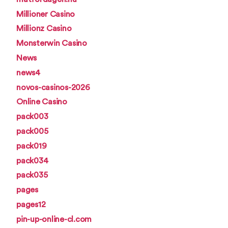
Millioner Casino
Millionz Casino
Monsterwin Casino
News
news4
novos-casinos-2026
Online Casino
pack003
pack005
pack019
pack034
pack035
pages
pages12
pin-up-online-cl.com