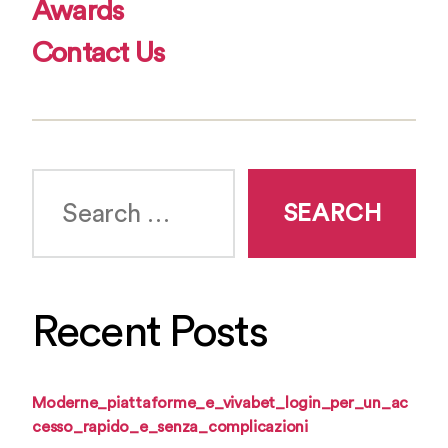
Awards
Contact Us
Search
for:
Recent Posts
Moderne_piattaforme_e_vivabet_login_per_un_ac
cesso_rapido_e_senza_complicazioni