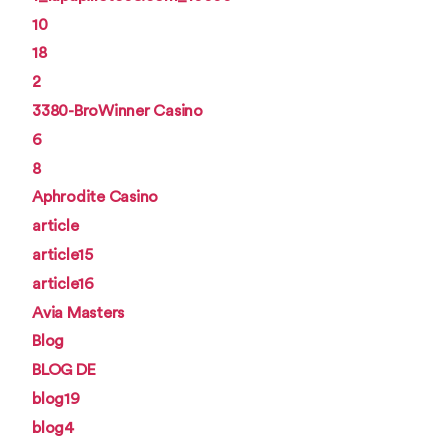
10
18
2
3380-BroWinner Casino
6
8
Aphrodite Casino
article
article15
article16
Avia Masters
Blog
BLOG DE
blog19
blog4