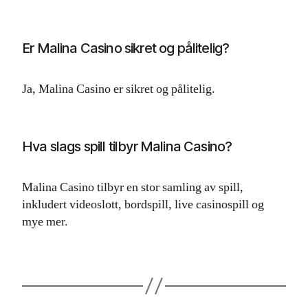
Er Malina Casino sikret og pålitelig?
Ja, Malina Casino er sikret og pålitelig.
Hva slags spill tilbyr Malina Casino?
Malina Casino tilbyr en stor samling av spill,
inkludert videoslott, bordspill, live casinospill og
mye mer.