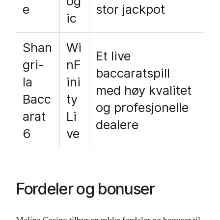
og
e
stor jackpot
ic
Shan
Wi
Et live
gri-
nF
baccaratspill
la
ini
med høy kvalitet
Bacc
ty
og profesjonelle
arat
Li
dealere
6
ve
Fordeler og bonuser