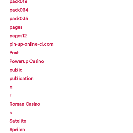
pack019
pack034
pack035
pages
pages12
pin-up-online-cl.com
Post
Powerup Casino
public
publication
q
r
Roman Casino
s
Satelite
Spellen