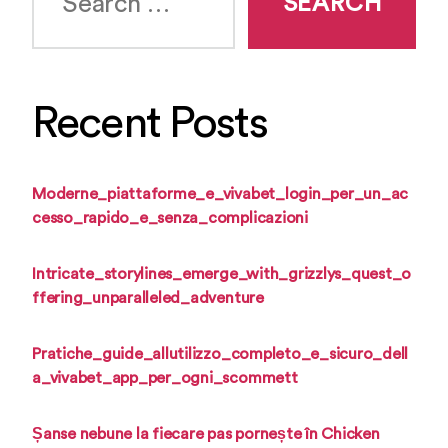
Recent Posts
Moderne_piattaforme_e_vivabet_login_per_un_ac
cesso_rapido_e_senza_complicazioni
Intricate_storylines_emerge_with_grizzlys_quest_o
ffering_unparalleled_adventure
Pratiche_guide_allutilizzo_completo_e_sicuro_dell
a_vivabet_app_per_ogni_scommett
Șanse nebune la fiecare pas pornește în Chicken