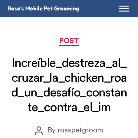
Categories
POST
Increíble_destreza_al_
cruzar_la_chicken_roa
d_un_desafío_constan
te_contra_el_im
Post
By
rosapetgroom