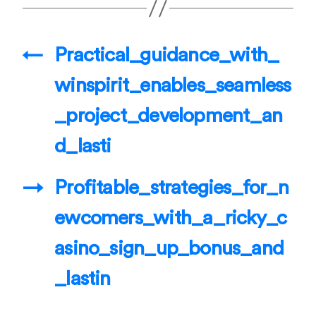
←
Practical_guidance_with_
winspirit_enables_seamless
_project_development_an
d_lasti
→
Profitable_strategies_for_n
ewcomers_with_a_ricky_c
asino_sign_up_bonus_and
_lastin