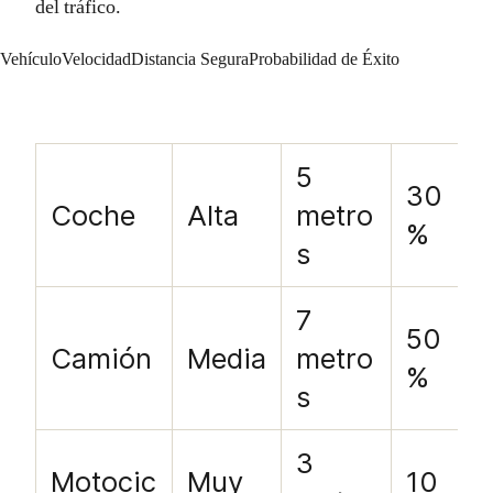
del tráfico.
VehículoVelocidadDistancia SeguraProbabilidad de Éxito
5
30
Coche
Alta
metro
%
s
7
50
Camión
Media
metro
%
s
3
Motocic
Muy
10