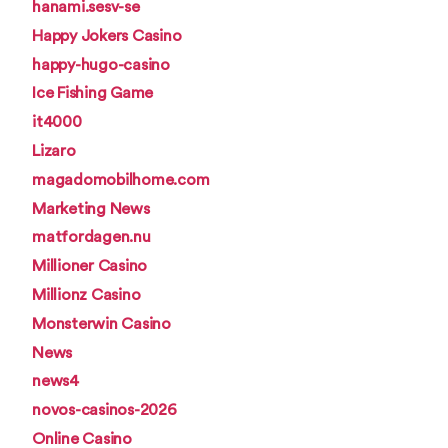
hanami.sesv-se
Happy Jokers Casino
happy-hugo-casino
Ice Fishing Game
it4000
Lizaro
magadomobilhome.com
Marketing News
matfordagen.nu
Millioner Casino
Millionz Casino
Monsterwin Casino
News
news4
novos-casinos-2026
Online Casino