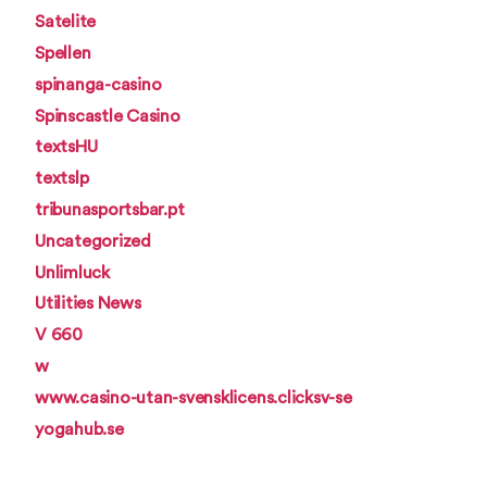
Satelite
Spellen
spinanga-casino
Spinscastle Casino
textsHU
textslp
tribunasportsbar.pt
Uncategorized
Unlimluck
Utilities News
V 660
w
www.casino-utan-svensklicens.clicksv-se
yogahub.se