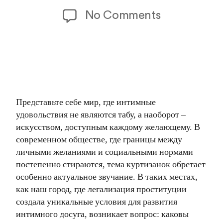
date
on
No Comments
Куртизанки
города:
искусство
интима
Представьте себе мир, где интимные
без
удовольствия не являются табу, а наоборот –
границ
искусством, доступным каждому желающему. В
современном обществе, где границы между
искренност
личными желаниями и социальными нормами
постепенно стираются, тема куртизанок обретает
особенно актуальное звучание. В таких местах,
как наш город, где легализация проституции
создала уникальные условия для развития
интимного досуга, возникает вопрос: каковы