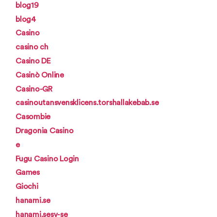
blog19
blog4
Casino
casino ch
Casino DE
Casinò Online
Casino-GR
casinoutansvensklicens.torshallakebab.se
Casombie
Dragonia Casino
e
Fugu Casino Login
Games
Giochi
hanami.se
hanami.sesv-se