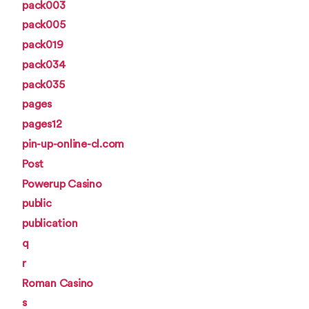
pack003
pack005
pack019
pack034
pack035
pages
pages12
pin-up-online-cl.com
Post
Powerup Casino
public
publication
q
r
Roman Casino
s