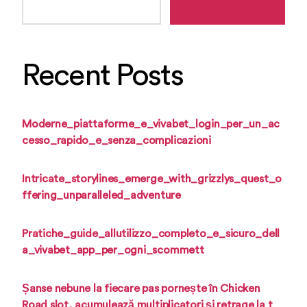
Recent Posts
Moderne_piattaforme_e_vivabet_login_per_un_ac
cesso_rapido_e_senza_complicazioni
Intricate_storylines_emerge_with_grizzlys_quest_o
ffering_unparalleled_adventure
Pratiche_guide_allutilizzo_completo_e_sicuro_dell
a_vivabet_app_per_ogni_scommett
Șanse nebune la fiecare pas pornește în Chicken
Road slot, acumulează multiplicatori și retrage la t