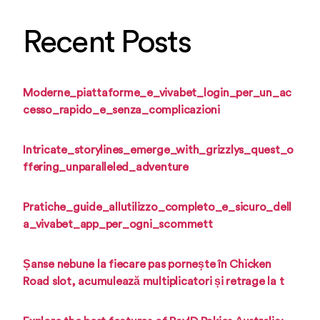
Recent Posts
Moderne_piattaforme_e_vivabet_login_per_un_ac
cesso_rapido_e_senza_complicazioni
Intricate_storylines_emerge_with_grizzlys_quest_o
ffering_unparalleled_adventure
Pratiche_guide_allutilizzo_completo_e_sicuro_dell
a_vivabet_app_per_ogni_scommett
Șanse nebune la fiecare pas pornește în Chicken
Road slot, acumulează multiplicatori și retrage la t