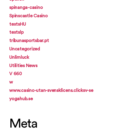
spinanga-casino
Spinscastle Casino
textsHU
textslp
tribunasportsbar.pt
Uncategorized
Unlimluck
Utilities News
V 660
w
www.casino-utan-svensklicens.clicksv-se
yogahub.se
Meta