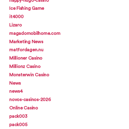
happy-hugo-casino
Ice Fishing Game
it4000
Lizaro
magadomobilhome.com
Marketing News
matfordagen.nu
Millioner Casino
Millionz Casino
Monsterwin Casino
News
news4
novos-casinos-2026
Online Casino
pack003
pack005