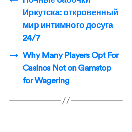
←
Ночные бабочки
Иркутска: откровенный
мир интимного досуга
24/7
→
Why Many Players Opt For
Casinos Not on Gamstop
for Wagering