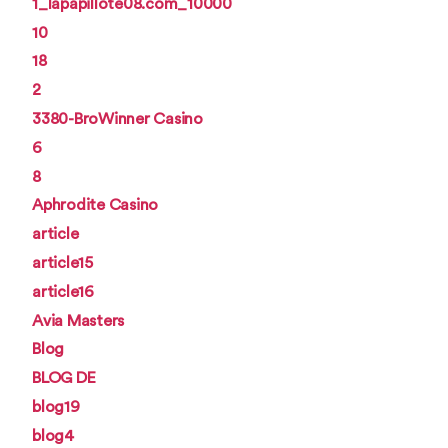
1_lapapillote08.com_10000
10
18
2
3380-BroWinner Casino
6
8
Aphrodite Casino
article
article15
article16
Avia Masters
Blog
BLOG DE
blog19
blog4