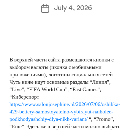
author
Post
July 4, 2026
date
В верхней части сайта размещаются кнопки с
выбором валюты (иконка с мобильными
приложениями), логотипы социальных сетей.
Чуть ниже идут основные разделы “Линия”,
“Live”, “FIFA World Cup”, “Fast Games”,
“Киберспорт
https://www.salonjosephine.nl/2026/07/06/oshibka-
429-bettery-samostoyatelno-vybirayut-naibolee-
podkhodyashchiy-dlya-nikh-variant/
“, “Promo”,
“Еще”. Здесь же в верхней части можно выбрать