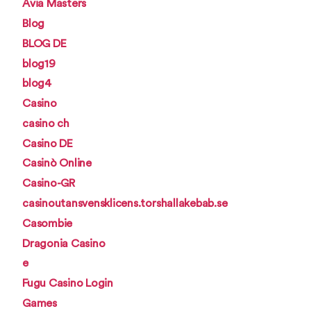
Avia Masters
Blog
BLOG DE
blog19
blog4
Casino
casino ch
Casino DE
Casinò Online
Casino-GR
casinoutansvensklicens.torshallakebab.se
Casombie
Dragonia Casino
e
Fugu Casino Login
Games