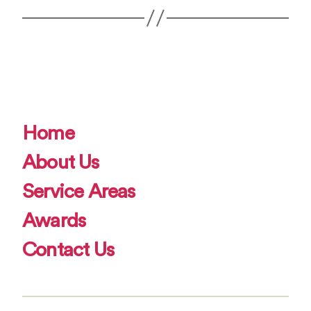
Home
About Us
Service Areas
Awards
Contact Us