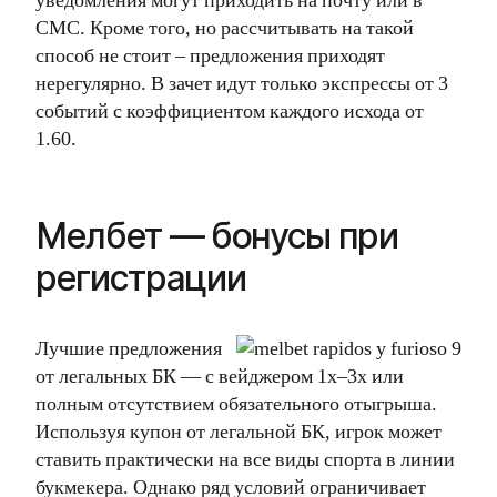
уведомления могут приходить на почту или в
СМС. Кроме того, но рассчитывать на такой
способ не стоит – предложения приходят
нерегулярно. В зачет идут только экспрессы от 3
событий с коэффициентом каждого исхода от
1.60.
Мелбет — бонусы при
регистрации
Лучшие предложения
от легальных БК — с вейджером 1x–3x или
полным отсутствием обязательного отыгрыша.
Используя купон от легальной БК, игрок может
ставить практически на все виды спорта в линии
букмекера. Однако ряд условий ограничивает