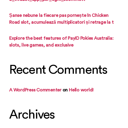
Șanse nebune la fiecare pas pornește în Chicken
Road slot, acumulează multiplicatori și retrage la t
Explore the best features of PayID Pokies Australia:
slots, live games, and exclusive
Recent Comments
A WordPress Commenter
on
Hello world!
Archives