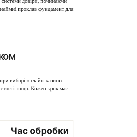
и системи довіри, починаючи
инаймні проклав фундамент для
оком
 при виборі онлайн‑казино.
истості тощо. Кожен крок має
Час обробки