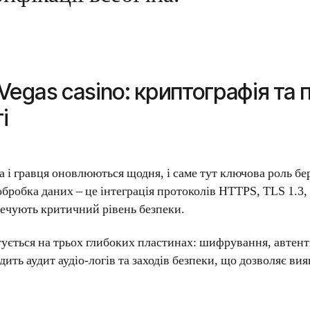
Vegas casino: криптографія та 
і
а і гравця оновлюються щодня, і саме тут ключова роль б
 обробка даних – це інтеграція протоколів HTTPS, TLS 1.3
печують критичний рівень безпеки.
ується на трьох глибоких пластинах: шифрування, автенти
ть аудит аудіо-логів та заходів безпеки, що дозволяє вия