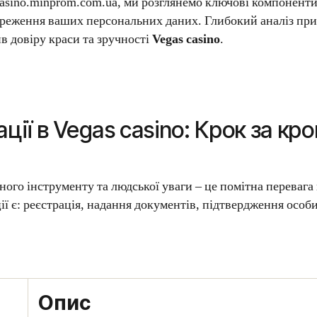
asino.minprom.com.ua, ми розглянемо ключові компонент
збереження ваших персональних даних. Глибокий аналіз пр
ив довіру краси та зручності
Vegas casino
.
ції в Vegas casino: Крок за кр
ого інструменту та людської уваги – це помітна перевага
 є: реєстрація, надання документів, підтвердження особ
Опис