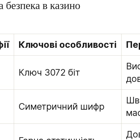
ії
Ключові особливості
Пе
Ви
Ключ 3072 біт
дов
Шв
Симетричний шифр
ма
До