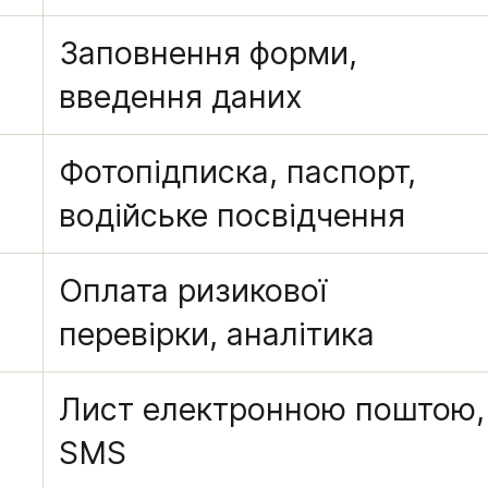
Заповнення форми,
введення даних
Фотопідписка, паспорт,
водійське посвідчення
Оплата ризикової
перевірки, аналітика
Лист електронною поштою,
SMS