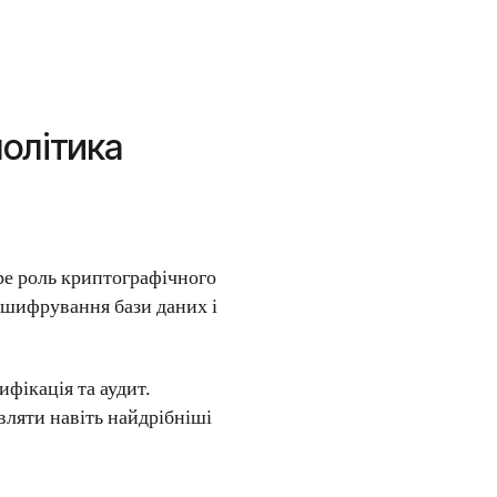
політика
ере роль криптографічного
, шифрування бази даних і
фікація та аудит.
вляти навіть найдрібніші