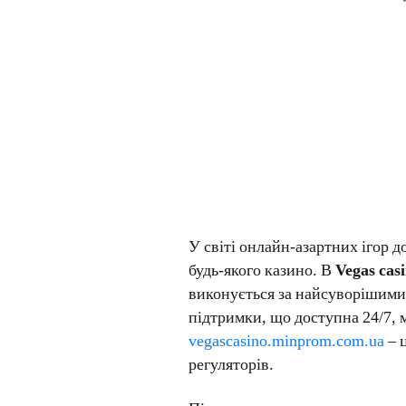
У світі онлайн-азартних ігор д
будь‑якого казино. В
Vegas cas
виконується за найсуворішими с
підтримки, що доступна 24/7, 
vegascasino.minprom.com.ua
– ц
регуляторів.