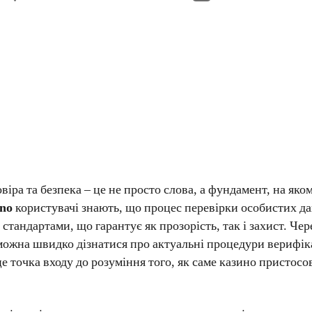
author
date
овіра та безпека – це не просто слова, а фундамент, на яко
ino
користувачі знають, що процес перевірки особистих да
тандартами, що гарантує як прозорість, так і захист. Чер
можна швидко дізнатися про актуальні процедури верифіка
е точка входу до розуміння того, як саме казино пристосов