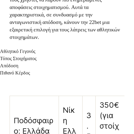
αποφάσεις στοιχηματισμού. Αυτά τα
χαρακτηριστικά, σε συνδυασμό με την
ανταγωνιστική απόδοση, κάνουν την 22bet μια
εξαιρετική επιλογή για τους λάτρεις των αθλητικών
στοιχημάτων.
Αθλητικό Γεγονός
Τύπος Στοιχήματος
Απόδοση
Πιθανό Κέρδος
350€
Νίκ
3
(για
Ποδόσφαιρ
η
.
στοίχ
ο: Ελλάδα
Ελλ