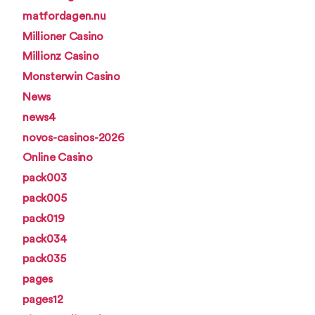
matfordagen.nu
Millioner Casino
Millionz Casino
Monsterwin Casino
News
news4
novos-casinos-2026
Online Casino
pack003
pack005
pack019
pack034
pack035
pages
pages12