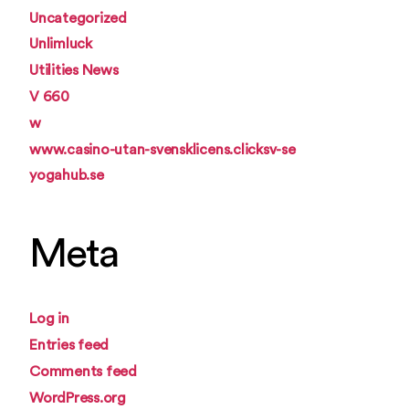
Uncategorized
Unlimluck
Utilities News
V 660
w
www.casino-utan-svensklicens.clicksv-se
yogahub.se
Meta
Log in
Entries feed
Comments feed
WordPress.org