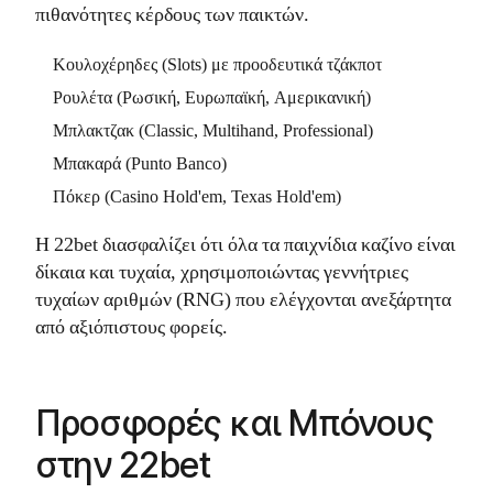
πιθανότητες κέρδους των παικτών.
Κουλοχέρηδες (Slots) με προοδευτικά τζάκποτ
Ρουλέτα (Ρωσική, Ευρωπαϊκή, Αμερικανική)
Μπλακτζακ (Classic, Multihand, Professional)
Μπακαρά (Punto Banco)
Πόκερ (Casino Hold'em, Texas Hold'em)
Η 22bet διασφαλίζει ότι όλα τα παιχνίδια καζίνο είναι
δίκαια και τυχαία, χρησιμοποιώντας γεννήτριες
τυχαίων αριθμών (RNG) που ελέγχονται ανεξάρτητα
από αξιόπιστους φορείς.
Προσφορές και Μπόνους
στην 22bet