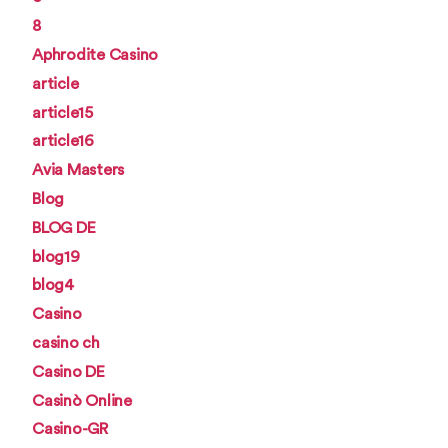
8
Aphrodite Casino
article
article15
article16
Avia Masters
Blog
BLOG DE
blog19
blog4
Casino
casino ch
Casino DE
Casinò Online
Casino-GR