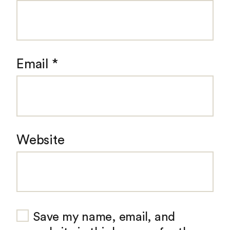
Email
*
Website
Save my name, email, and