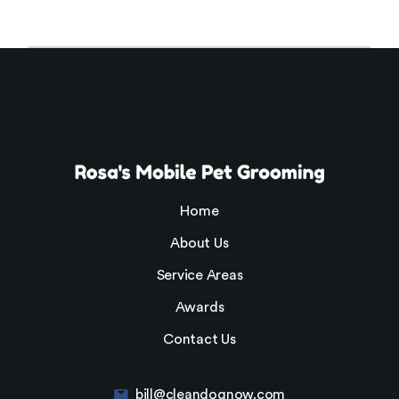
Home
About Us
Service Areas
Awards
Contact Us
bill@cleandognow.com