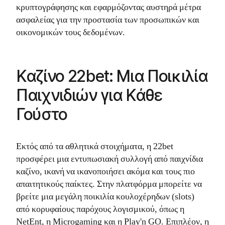
κρυπτογράφησης και εφαρμόζοντας αυστηρά μέτρα
ασφαλείας για την προστασία των προσωπικών και
οικονομικών τους δεδομένων.
Καζίνο 22bet: Μια Ποικιλία
Παιχνιδιών για Κάθε
Γούστο
Εκτός από τα αθλητικά στοιχήματα, η 22bet
προσφέρει μια εντυπωσιακή συλλογή από παιχνίδια
καζίνο, ικανή να ικανοποιήσει ακόμα και τους πιο
απαιτητικούς παίκτες. Στην πλατφόρμα μπορείτε να
βρείτε μια μεγάλη ποικιλία κουλοχέρηδων (slots)
από κορυφαίους παρόχους λογισμικού, όπως η
NetEnt, η Microgaming και η Play'n GO. Επιπλέον, η