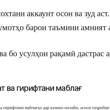
охтани аккаунт осон ва зуд аст.
умотҳо барои таъмини амният 
ва бо усулҳои рақамӣ дастрас а
т ва гирифтани маблағ
а гирифтани маблағҳо дар казино онлайн, асоси таҷриба