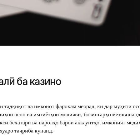
лӣ ба казино
 тадқиқот ва имконот фароҳам меорад, ки дар муҳити осо
ниҳои осон ва имтиёзҳои молиявӣ, бозингарҳо метавонанд
кси бехатарӣ ва паролҳо барои аккаунтҳо, имконият медиҳ
худро таҷриба кунанд.