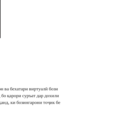
н ва бехатари виртуалӣ бози
 бо қарори суръат дар дохили
анд, ки бозингарони тоҷик бе