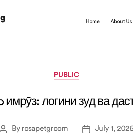
Home
About Us
Categories
PUBLIC
o имрӯз: логини зуд ва да
Post
Post
By
rosapetgroom
July 1, 202