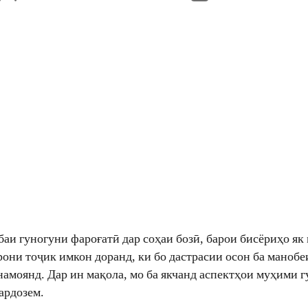
author
date
аи гуногуни фароғатӣ дар соҳаи бозӣ, барои бисёриҳо як
ни тоҷик имкон доранд, ки бо дастрасии осон ба манобеи
намоянд. Дар ин мақола, мо ба якчанд аспектҳои муҳими г
ардозем.