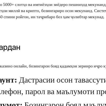
о 5000+ слотҳо ва имтиёзҳои зиёдеро пешниҳод мекунанд,
ртҳои миллӣ ва крипто, бозингариро осон мекунанд. Сист
0 спини ройгон, ин таҷрибаро боз ҳам ҷолибтар мекунад.
кардан
 казино онлайн, бозингарон бояд қадамҳои зеринро иҷро к
аунт:
Дастрасии осон тавассут
елефон, парол ва маълумоти пр
лумот:
Бозингарон бояд маълу