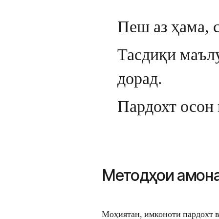
Пеш аз ҳама, с
Тасдиқи маъл
дорад.
Пардохт осон 
Методҳои амона
Моҳиятан, имконоти пардохт в