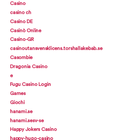
Casino
casino ch
Casino DE
Casinò Online
Casino-GR
casinoutansvensklicens.torshallakebab.se
Casombie
Dragonia Casino
e
Fugu Casino Login
Games
Giochi
hanami.se
hanami.sesv-se
Happy Jokers Casino
happy-hugo-casino