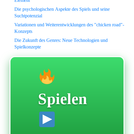
Element
Die psychologischen Aspekte des Spiels und seine
Suchtpotenzial
Variationen und Weiterentwicklungen des "chicken road"-
Konzepts
Die Zukunft des Genres: Neue Technologien und
Spielkonzepte
Spielen