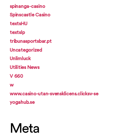
spinanga-casino
Spinscastle Casino
textsHU
textslp
tribunasportsbar.pt
Uncategorized
Unlimluck
Utilities News
V 660
w
www.casino-utan-svensklicens.clicksv-se
yogahub.se
Meta