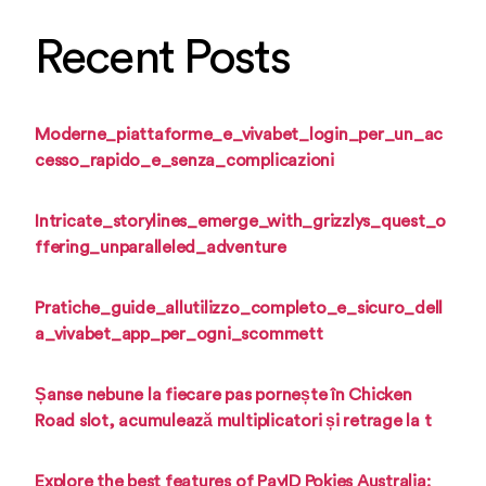
Recent Posts
Moderne_piattaforme_e_vivabet_login_per_un_ac
cesso_rapido_e_senza_complicazioni
Intricate_storylines_emerge_with_grizzlys_quest_o
ffering_unparalleled_adventure
Pratiche_guide_allutilizzo_completo_e_sicuro_dell
a_vivabet_app_per_ogni_scommett
Șanse nebune la fiecare pas pornește în Chicken
Road slot, acumulează multiplicatori și retrage la t
Explore the best features of PayID Pokies Australia: