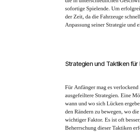
die in unterschiedlichen Geschwi
sofortige Spielende. Um erfolgrei
der Zeit, da die Fahrzeuge schne
Anpassung seiner Strategie und 
Strategien und Taktiken für
Für Anfänger mag es verlockend s
ausgefeiltere Strategien. Eine M
wann und wo sich Lücken ergeben. 
den Rändern zu bewegen, wo die W
wichtiger Faktor. Es ist oft bess
Beherrschung dieser Taktiken erf