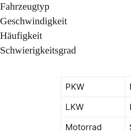
Fahrzeugtyp
Geschwindigkeit
Häufigkeit
Schwierigkeitsgrad
PKW
LKW
Motorrad