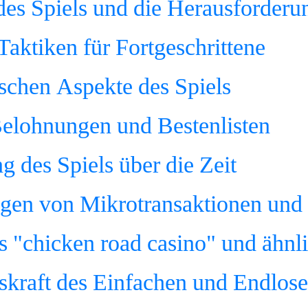
es Spiels und die Herausforderu
Taktiken für Fortgeschrittene
schen Aspekte des Spiels
Belohnungen und Bestenlisten
 des Spiels über die Zeit
gen von Mikrotransaktionen un
s "chicken road casino" und ähnli
kraft des Einfachen und Endlos