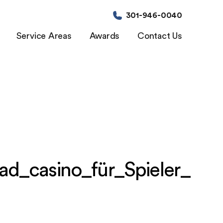
301-946-0040
Service Areas
Awards
Contact Us
d_casino_für_Spieler_