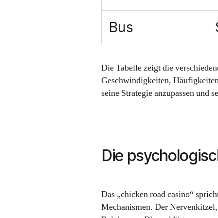
Bus
Die Tabelle zeigt die verschied
Geschwindigkeiten, Häufigkeiten
seine Strategie anzupassen und 
Die psychologisc
Das „chicken road casino“ sprich
Mechanismen. Der Nervenkitzel, 