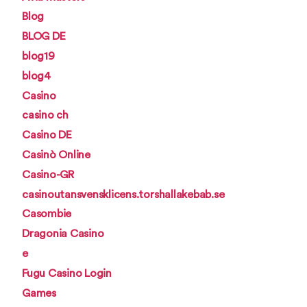
Blog
BLOG DE
blog19
blog4
Casino
casino ch
Casino DE
Casinò Online
Casino-GR
casinoutansvensklicens.torshallakebab.se
Casombie
Dragonia Casino
e
Fugu Casino Login
Games