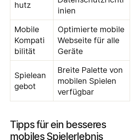
hutz
inien
Mobile
Optimierte mobile
Kompati
Webseite für alle
bilität
Geräte
Breite Palette von
Spielean
mobilen Spielen
gebot
verfügbar
Tipps für ein besseres
mobiles Spielerlebnis