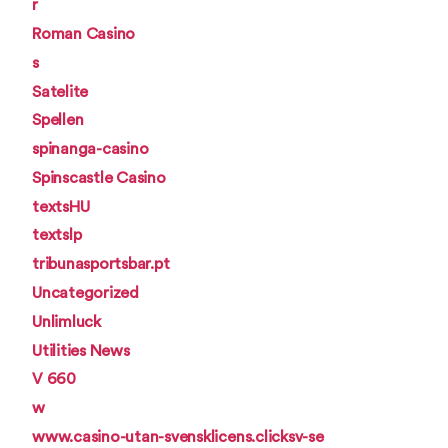
r
Roman Casino
s
Satelite
Spellen
spinanga-casino
Spinscastle Casino
textsHU
textslp
tribunasportsbar.pt
Uncategorized
Unlimluck
Utilities News
V 660
w
www.casino-utan-svensklicens.clicksv-se