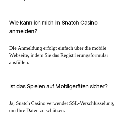
Wie kann ich mich im Snatch Casino
anmelden?
Die Anmeldung erfolgt einfach über die mobile
Webseite, indem Sie das Registrierungsformular
ausfüllen.
Ist das Spielen auf Mobilgeräten sicher?
Ja, Snatch Casino verwendet SSL-Verschlüsselung,
um Ihre Daten zu schützen.