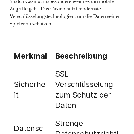
Snatch Casino, insbesondere wenn es um mobile
Zugriffe geht. Das Casino nutzt modernste
Verschlüsselungstechnologien, um die Daten seiner
Spieler zu schützen.
Merkmal
Beschreibung
SSL-
Sicherhe
Verschlüsselung
it
zum Schutz der
Daten
Strenge
Datensc
Datenschutzrichtl