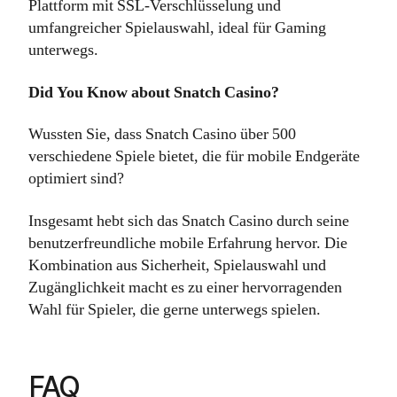
Plattform mit SSL-Verschlüsselung und
umfangreicher Spielauswahl, ideal für Gaming
unterwegs.
Did You Know about Snatch Casino?
Wussten Sie, dass Snatch Casino über 500
verschiedene Spiele bietet, die für mobile Endgeräte
optimiert sind?
Insgesamt hebt sich das Snatch Casino durch seine
benutzerfreundliche mobile Erfahrung hervor. Die
Kombination aus Sicherheit, Spielauswahl und
Zugänglichkeit macht es zu einer hervorragenden
Wahl für Spieler, die gerne unterwegs spielen.
FAQ