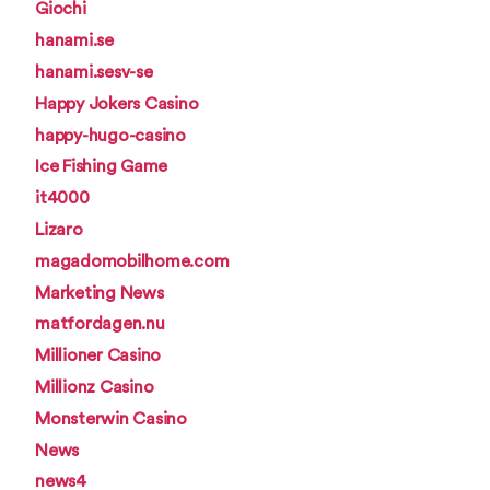
Giochi
hanami.se
hanami.sesv-se
Happy Jokers Casino
happy-hugo-casino
Ice Fishing Game
it4000
Lizaro
magadomobilhome.com
Marketing News
matfordagen.nu
Millioner Casino
Millionz Casino
Monsterwin Casino
News
news4