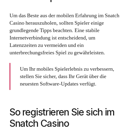
Um das Beste aus der mobilen Erfahrung im Snatch
Casino herauszuholen, sollten Spieler einige
grundlegende Tipps beachten. Eine stabile
Internetverbindung ist entscheidend, um
Latenzzeiten zu vermeiden und ein
unterbrechungsfreies Spiel zu gewährleisten.
Um Ihr mobiles Spielerlebnis zu verbessern,
stellen Sie sicher, dass Ihr Gerät über die
neuesten Software-Updates verfügt.
So registrieren Sie sich im
Snatch Casino