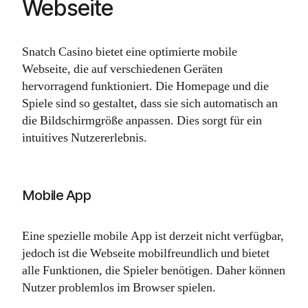
Webseite
Snatch Casino bietet eine optimierte mobile
Webseite, die auf verschiedenen Geräten
hervorragend funktioniert. Die Homepage und die
Spiele sind so gestaltet, dass sie sich automatisch an
die Bildschirmgröße anpassen. Dies sorgt für ein
intuitives Nutzererlebnis.
Mobile App
Eine spezielle mobile App ist derzeit nicht verfügbar,
jedoch ist die Webseite mobilfreundlich und bietet
alle Funktionen, die Spieler benötigen. Daher können
Nutzer problemlos im Browser spielen.