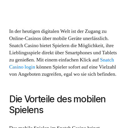
In der heutigen digitalen Welt ist der Zugang zu
Online-Casinos über mobile Geräte unerlässlich.
Snatch Casino bietet Spielern die Möglichkeit, ihre
Lieblingsspiele direkt über Smartphones und Tablets
zu genießen. Mit einem einfachen Klick auf
Snatch
Casino login
können Spieler sofort auf eine Vielzahl
von Angeboten zugreifen, egal wo sie sich befinden.
Die Vorteile des mobilen
Spielens