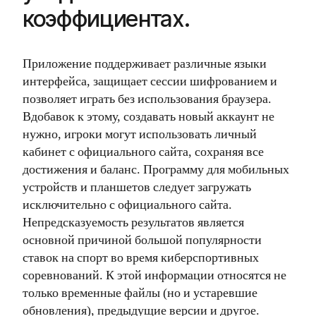
коэффициентах.
Приложение поддерживает различные языки
интерфейса, защищает сессии шифрованием и
позволяет играть без использования браузера.
Вдобавок к этому, создавать новый аккаунт не
нужно, игроки могут использовать личный
кабинет с официального сайта, сохраняя все
достижения и баланс. Программу для мобильных
устройств и планшетов следует загружать
исключительно с официального сайта.
Непредсказуемость результатов является
основной причиной большой популярности
ставок на спорт во время киберспортивных
соревнований. К этой информации относятся не
только временные файлы (но и устаревшие
обновления), предыдущие версии и другое.