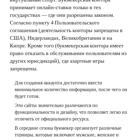
принимает онлайн-ставки только в тех
государствах — где они разрешены законом.
Согласно пункту 4 Пользовательского
соглашения (деятельность конторы запрещена в
США), Нидерландах, Великобритании и на
Кипре.
Кроме того (букмекерская контора имеет
право отказать в обслуживании пользователям из
других юрисдикций), где азартные игры
запрещены.
Для создания аккаунта достаточно ввести
минимальное количество информации, после чего он
будет готов.
Эти сайты значительно различаются по
функциональности и дизайну, что позволяет легко их
отличить от официального ресурса.
В середине сезона букмекер организует различные
турниры, которые включают мужские, женские и