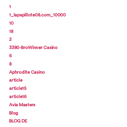
1
1_lapapillote08.com_10000
10
18
2
3380-BroWinner Casino
6
8
Aphrodite Casino
article
article15
article16
Avia Masters
Blog
BLOG DE