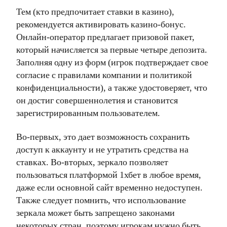
Тем (кто предпочитает ставки в казино),
рекомендуется активировать казино-бонус.
Онлайн-оператор предлагает призовой пакет,
который начисляется за первые четыре депозита.
Заполняя одну из форм (игрок подтверждает свое
согласие с правилами компании и политикой
конфиденциальности), а также удостоверяет, что
он достиг совершеннолетия и становится
зарегистрированным пользователем.
Во-первых, это дает возможность сохранить
доступ к аккаунту и не утратить средства на
ставках. Во-вторых, зеркало позволяет
пользоваться платформой 1хбет в любое время,
даже если основной сайт временно недоступен.
Также следует помнить, что использование
зеркала может быть запрещено законами
некоторых стран, поэтому игрокам нужно быть