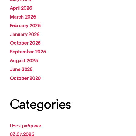
April 2026
March 2026
February 2026
January 2026
October 2025
September 2025
August 2025
June 2025
October 2020
Categories
! Без рубрики
03.07.2026