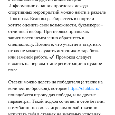
Информацию о наших прогнозах исхода
спортивных мероприятий можно найти в разделе
Прогнозы. Если вы разбираетесь в спорте и
хотите оценить свои возможности, букмекеры –
отличный выбор. При первых признаках
зависимости немедленно обратитесь к
специалисту. Помните, что участие в азартных
играх не может служить источником заработка
или заменой работе.
Промокод следует
вводить на первом этапе регистрации в нужное
поле.
Ставки можно делать на победителя (а также на
количество бросков), которые
https://clubbs.ru/
понадобятся игроку для победы, и на другие
параметры. Такой подход сочетает в себе беттинг
и гемблинг, позволяя игрокам онлайн-казино
испытать себя в ставках на знакомых условиях.