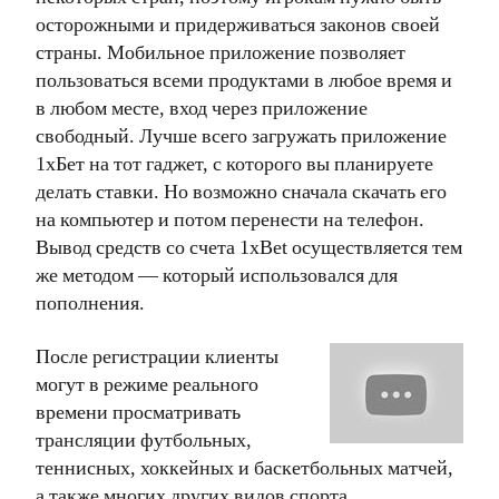
осторожными и придерживаться законов своей
страны. Мобильное приложение позволяет
пользоваться всеми продуктами в любое время и
в любом месте, вход через приложение
свободный. Лучше всего загружать приложение
1xБет на тот гаджет, с которого вы планируете
делать ставки. Но возможно сначала скачать его
на компьютер и потом перенести на телефон.
Вывод средств со счета 1xBet осуществляется тем
же методом — который использовался для
пополнения.
После регистрации клиенты
могут в режиме реального
времени просматривать
трансляции футбольных,
теннисных, хоккейных и баскетбольных матчей,
а также многих других видов спорта.