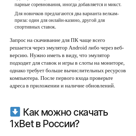
парные соревнования, иногда добавляется и микст.
Для новичков предлагаются два варианта велкам-
приза: один для онлайн-казино, другой для
спортивных ставок.
Запрос на скачивание для ПК чаще всего
решается через эмулятор Android либо через веб-
версию. Нужно иметь в виду, что эмулятор
подходит для ставок и игры в слоты на мониторе,
однако требует больше вычислительных ресурсов
компьютера. После первого входа проверьте
адреса в приложении и наличие обновлений.
Как можно скачать
1xBet в России?