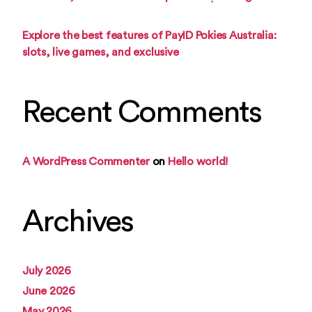
Explore the best features of PayID Pokies Australia:
slots, live games, and exclusive
Recent Comments
A WordPress Commenter
on
Hello world!
Archives
July 2026
June 2026
May 2026