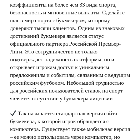
коэффициенты на более чем 33 вида спорта,
безопасность и мгновенные выплаты. Сделайте
шаг в мир спорта с букмекером, которому
доверяют тысячи клиентов. Одним из знаковых
достижений букмекера является статус
официального партнера Российской Премьер-
Лиги. Это сотрудничество не только
подтверждает надежность платформы, но и
открывает игрокам доступ к уникальным
предложениям и событиям, связанным с ведущим
российским футболом. Небольшой трудностью
для российских пользователей ставок на спорт
является отсутствие у букмекера лицензии.
Так называется стандартная версия сайта
букмекера, к которой игрок обращается с
компьютера. Существует также мобильная версия
– ее можно использовать через компьютер, но