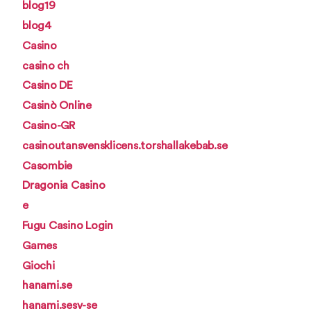
blog19
blog4
Casino
casino ch
Casino DE
Casinò Online
Casino-GR
casinoutansvensklicens.torshallakebab.se
Casombie
Dragonia Casino
e
Fugu Casino Login
Games
Giochi
hanami.se
hanami.sesv-se