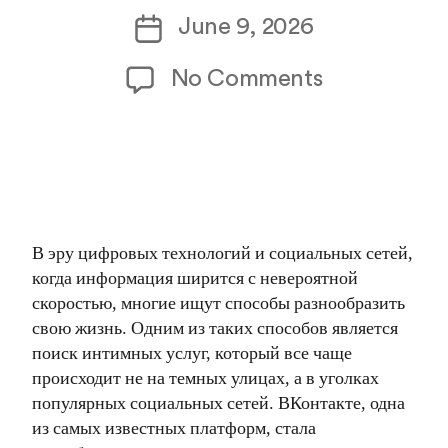
author
Post
June 9, 2026
date
on
No Comments
ВКонтакте
и
интимные
услуги:
В эру цифровых технологий и социальных сетей,
советы
когда информация ширится с невероятной
опытных
скоростью, многие ищут способы разнообразить
свою жизнь. Одним из таких способов является
пользовате
поиск интимных услуг, который все чаще
происходит не на темных улицах, а в уголках
популярных социальных сетей. ВКонтакте, одна
из самых известных платформ, стала