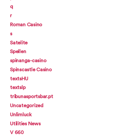
q
r
Roman Casino
s
Satelite
Spellen
spinanga-casino
Spinscastle Casino
textsHU
textslp
tribunasportsbar.pt
Uncategorized
Unlimluck
Utilities News
V 660