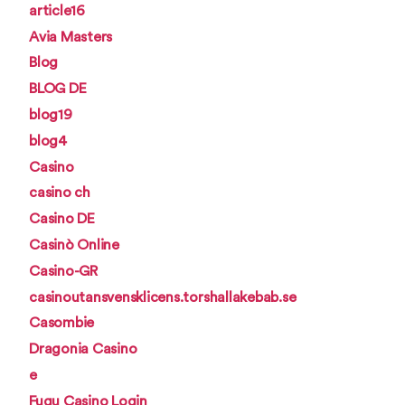
article16
Avia Masters
Blog
BLOG DE
blog19
blog4
Casino
casino ch
Casino DE
Casinò Online
Casino-GR
casinoutansvensklicens.torshallakebab.se
Casombie
Dragonia Casino
e
Fugu Casino Login