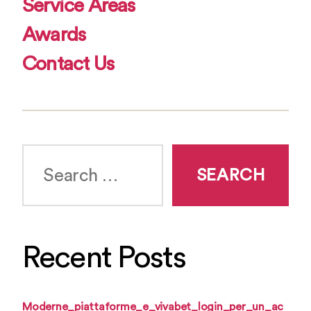
Service Areas
Awards
Contact Us
Search
for:
Recent Posts
Moderne_piattaforme_e_vivabet_login_per_un_ac