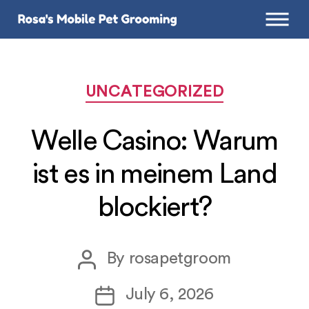
Categories
UNCATEGORIZED
Welle Casino: Warum
ist es in meinem Land
blockiert?
Post
By
rosapetgroom
author
Post
July 6, 2026