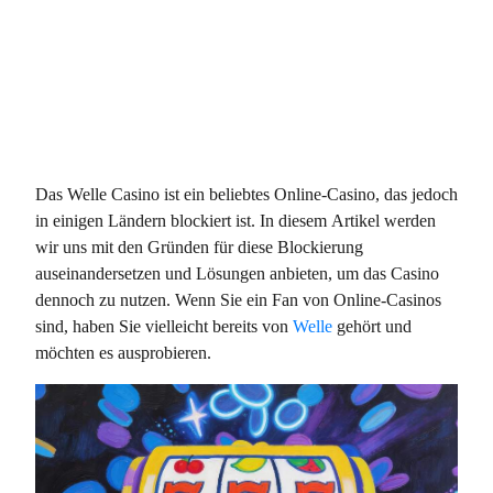
date
Das Welle Casino ist ein beliebtes Online-Casino, das jedoch
in einigen Ländern blockiert ist. In diesem Artikel werden
wir uns mit den Gründen für diese Blockierung
auseinandersetzen und Lösungen anbieten, um das Casino
dennoch zu nutzen. Wenn Sie ein Fan von Online-Casinos
sind, haben Sie vielleicht bereits von
Welle
gehört und
möchten es ausprobieren.