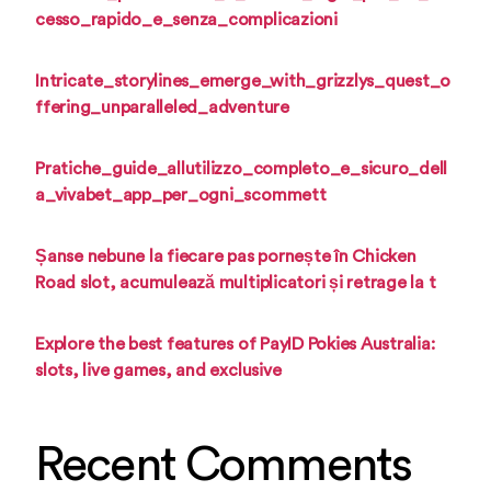
cesso_rapido_e_senza_complicazioni
Intricate_storylines_emerge_with_grizzlys_quest_o
ffering_unparalleled_adventure
Pratiche_guide_allutilizzo_completo_e_sicuro_dell
a_vivabet_app_per_ogni_scommett
Șanse nebune la fiecare pas pornește în Chicken
Road slot, acumulează multiplicatori și retrage la t
Explore the best features of PayID Pokies Australia:
slots, live games, and exclusive
Recent Comments