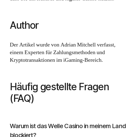
Author
Der Artikel wurde von Adrian Mitchell verfasst,
einem Experten für Zahlungsmethoden und
Kryptotransaktionen im iGaming-Bereich.
Häufig gestellte Fragen
(FAQ)
Warum ist das Welle Casino in meinem Land
blockiert?