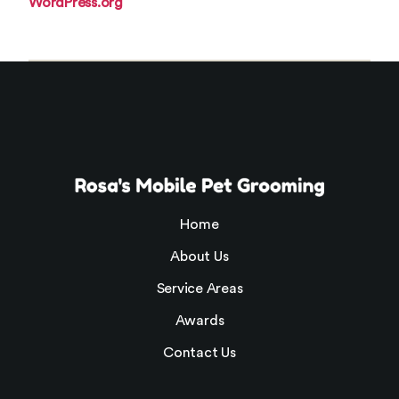
WordPress.org
Home
About Us
Service Areas
Awards
Contact Us