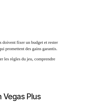
s doivent fixer un budget et rester
qui promettent des gains garantis.
er les règles du jeu, comprendre
n Vegas Plus