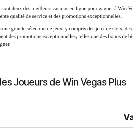
sont deux des meilleurs casinos en ligne pour gagner à Win Ve
lente qualité de service et des promotions exceptionnelles.
une grande sélection de jeux, y compris des jeux de slots, des 
ment des promotions exceptionnelles, telles que des bonus de bi
gner.
 des Joueurs de Win Vegas Plus
Va