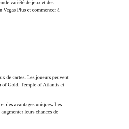
rande variété de jeux et des
in Vegas Plus et commencer à
eux de cartes. Les joueurs peuvent
n of Gold, Temple of Atlantis et
 et des avantages uniques. Les
r augmenter leurs chances de