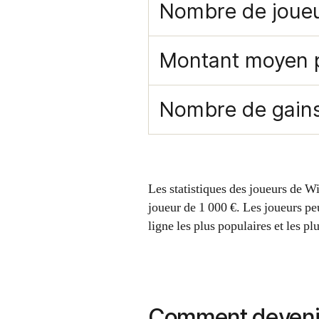
Nombre de joue
Montant moyen p
Nombre de gains
Les statistiques des joueurs de 
joueur de 1 000 €. Les joueurs pe
ligne les plus populaires et les plu
Comment devenir 