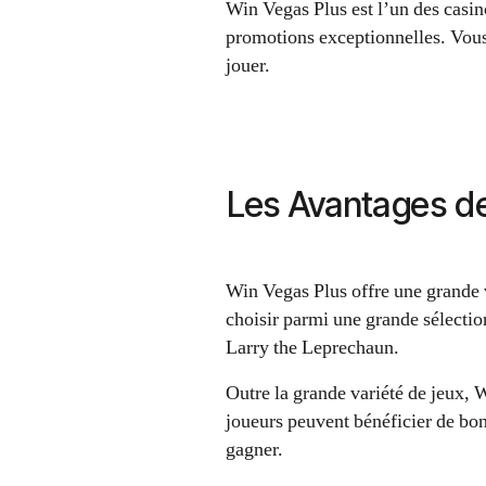
Win Vegas Plus est l’un des casino
promotions exceptionnelles. Vo
jouer.
Les Avantages d
Win Vegas Plus offre une grande v
choisir parmi une grande sélectio
Larry the Leprechaun.
Outre la grande variété de jeux,
joueurs peuvent bénéficier de bon
gagner.