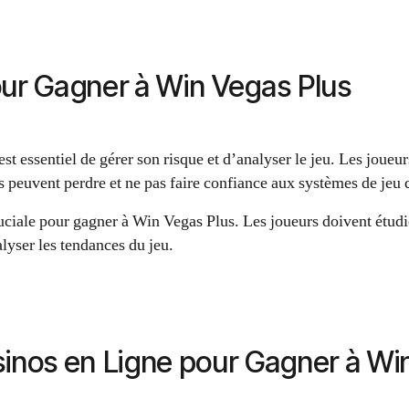
our Gagner à Win Vegas Plus
st essentiel de gérer son risque et d’analyser le jeu. Les joueur
ils peuvent perdre et ne pas faire confiance aux systèmes de jeu 
uciale pour gagner à Win Vegas Plus. Les joueurs doivent étudi
alyser les tendances du jeu.
sinos en Ligne pour Gagner à Wi