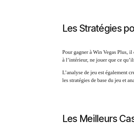
Les Stratégies p
Pour gagner à Win Vegas Plus, il e
à l’intérieur, ne jouer que ce qu’
L’analyse de jeu est également cr
les stratégies de base du jeu et an
Les Meilleurs Ca