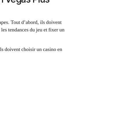
apes. Tout d’abord, ils doivent
 les tendances du jeu et fixer un
ls doivent choisir un casino en