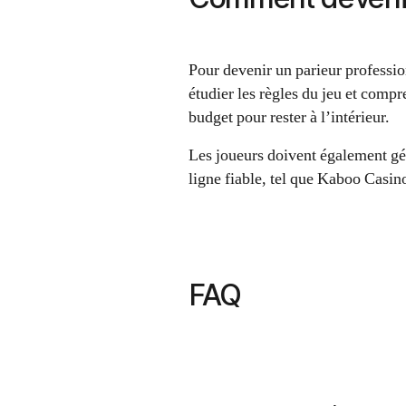
Pour devenir un parieur professio
étudier les règles du jeu et compre
budget pour rester à l’intérieur.
Les joueurs doivent également gére
ligne fiable, tel que Kaboo Casin
FAQ