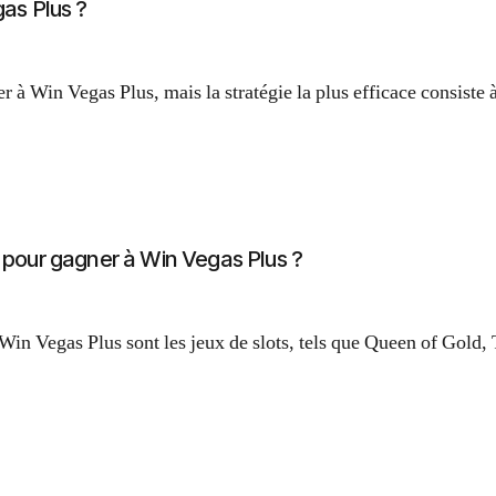
as Plus ?
r à Win Vegas Plus, mais la stratégie la plus efficace consiste à
x pour gagner à Win Vegas Plus ?
Win Vegas Plus sont les jeux de slots, tels que Queen of Gold, 