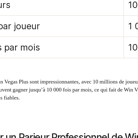
urs
10
ar joueur
1 
 par mois
10
Win Vegas Plus sont impressionnantes, avec 10 millions de joue
uvent gagner jusqu’à 10 000 fois par mois, ce qui fait de Win V
s fiables.
un Parieur Professionnel de Wi