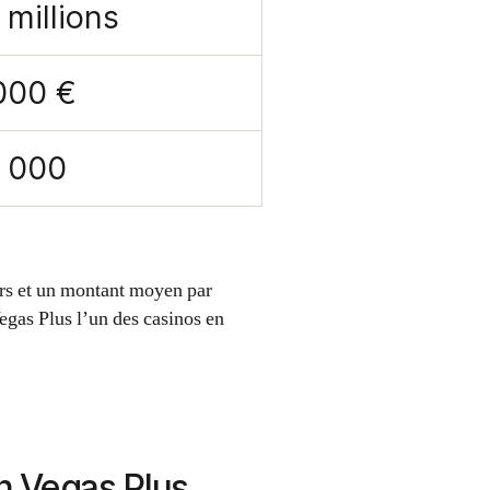
 millions
000 €
 000
urs et un montant moyen par
egas Plus l’un des casinos en
n Vegas Plus