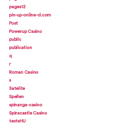
pages12
pin-up-online-cl.com
Post
Powerup Casino
public
publication
q
r
Roman Casino
s
Satelite
Spellen
spinanga-casino
Spinscastle Casino
textsHU