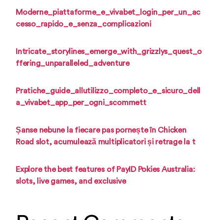
Moderne_piattaforme_e_vivabet_login_per_un_ac
cesso_rapido_e_senza_complicazioni
Intricate_storylines_emerge_with_grizzlys_quest_o
ffering_unparalleled_adventure
Pratiche_guide_allutilizzo_completo_e_sicuro_dell
a_vivabet_app_per_ogni_scommett
Șanse nebune la fiecare pas pornește în Chicken
Road slot, acumulează multiplicatori și retrage la t
Explore the best features of PayID Pokies Australia:
slots, live games, and exclusive