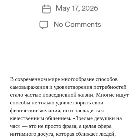
author
Post
May 17, 2026
date
on
No Comments
Зрелые
девушки
на
час:
В современном мире многообразие способов
Искусство
самовыражения и удовлетворения потребностей
истинной
стало частью повседневной жизни. Многие ищут
способы не только удовлетворить свои
женственно
физические желания, но и насладиться
качественным общением. «Зрелые девушки на
час» — это не просто фраза, а целая сфера
интимного досуга, которая сближает людей,