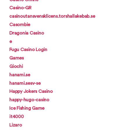
Casino-GR
casinoutansvensklicens.torshallakebab.se
Casombie
Dragonia Casino
e
Fugu Casino Login
Games
Giochi
hanami.se
hanami.sesv-se
Happy Jokers Casino
happy-hugo-casino
Ice Fishing Game
it4000
Lizaro