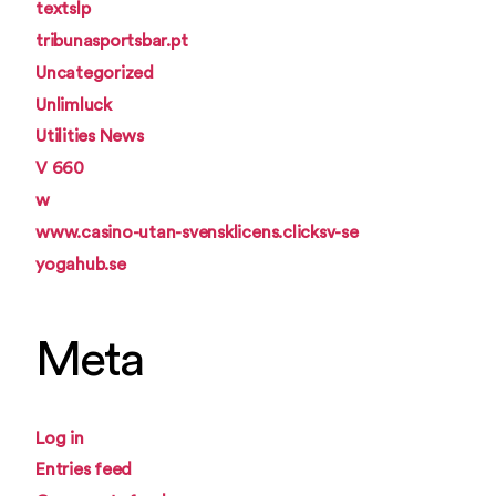
textslp
tribunasportsbar.pt
Uncategorized
Unlimluck
Utilities News
V 660
w
www.casino-utan-svensklicens.clicksv-se
yogahub.se
Meta
Log in
Entries feed